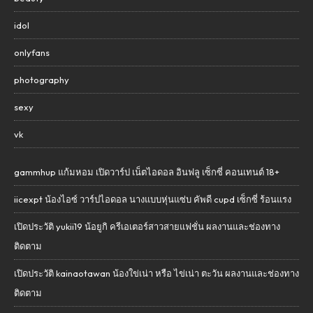
idol
onlyfans
photography
sexy
vk
gammhup แก้มหอม เปิดวาร์ป เน็ตไอดอล อินฟลู เซ็กซี่ คอนเทนต์ 18+
iicexpt น้องไอซ์ วาร์ปไอดอล นางแบบหุ่นแซ่บ คัพดี cupd เซ็กซี่ ร้อนแรง
เปิดประวัติ yukii19 น้อยูกิ ครีเอเตอร์สาวสายแฟชั่น ผลงานและช่องทาง
ติดตาม
เปิดประวัติ kainaotawan น้องใข่เน่า หรือ ไข่เน่า ตะวัน ผลงานและช่องทาง
ติดตาม