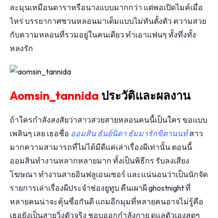
ละมุนเหมือนดาราหรือนางแบบมากกว่า แต่พอเปิดไมค์เมื่อ
ไหร่ บรรยากาศชวนหลอนมาเต็มแบบไม่ทันตั้งตัว ความสวย
กับความหลอนที่รวมอยู่ในคนเดียว ทำเอาแฟนๆ ทั้งทึ่งทั้ง
หลงรัก
Aomsin_tannida
ประวัติและผลงาน
ถ้าใครกำลังสงสัยว่าสาวสวยสายหลอนคนนี้เป็นใคร ขอแบบ
เพลินๆ เลย เธอชื่อ
ออมสิน
ธันย์นิดา ธัมมารักขิตานนท์
สาว
มากความสามารถที่ไม่ได้มีดีแค่เล่าเรื่องผีเท่านั้น ตอนนี้
ออมสินทำงานหลากหลายมาก ทั้งเป็นพิธีกร รับลงเสียง
โฆษณา ทำงานสายอินฟลูเอนเซอร์ และแน่นอนว่าเป็นนักจัด
รายการเล่าเรื่องผีประจำช่องยูทูบ คืนเผาผี ghostnight ที่
หลายคนน่าจะคุ้นชื่อกันดี แถมอีกมุมที่หลายคนอาจไม่รู้คือ
เธอยังเป็นสายวิ่งตัวจริง ชอบออกกำลังกาย ดูแลตัวเองสุดๆ