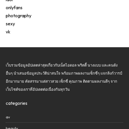
onlyfans
photography
sexy
vk
เว็บรวมข้อมูลอัปเดตล่าสุดเกี่ยวกับเน็ตไอดอล พริตตี้ นางแบบ และคนดัง
อื่นๆ นำเสนอข้อมูลประวัติน่าสนใจ พร้อมภาพผลงานเซ็กซี่ๆ แจกลิงก์วารป์
อีกมากมาย คัดสรรมาแต่สาวสวย เซ็กซี่ คุณภาพ ติดตามผลงานดีๆ จาก
เว็บไซต์ของเราที่อัปเดตต่อเนื่องกันทุกวัน
categories
av
beauty