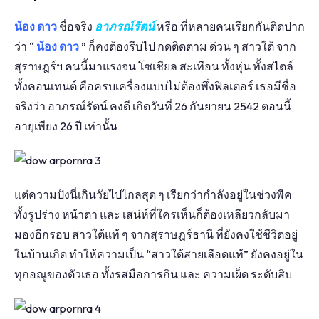
น้อง ดาว
ชื่อจริง
อาภรณ์รัตน์
หรือ ที่หลายคนเรียกกันติดปาก
ว่า “
น้อง ดาว
” ก็คงต้องรีบไป กดติดตาม ด่วน ๆ สาวใต้ จาก
สุราษฎร์ฯ คนนี้มาแรงจน โซเชียล สะเทือน ทั้งหุ่น ทั้งสไตล์
ทั้งคอนเทนต์ คือครบเครื่องแบบไม่ต้องพึ่งฟิลเตอร์ เธอมีชื่อ
จริงว่า อาภรณ์รัตน์ คงดี เกิดวันที่ 26 กันยายน 2542 ตอนนี้
อายุเพียง 26 ปี เท่านั้น
แต่ความปังนี่เกินวัยไปไกลสุด ๆ เรียกว่ากำลังอยู่ในช่วงพีค
ทั้งรูปร่าง หน้าตา และ เสน่ห์ที่ใครเห็นก็ต้องเหลียวกลับมา
มองอีกรอบ สาวใต้แท้ ๆ จากสุราษฎร์ธานี ที่ยังคงใช้ชีวิตอยู่
ในบ้านเกิด ทำให้ความเป็น “สาวใต้สายเลือดแท้” ยังคงอยู่ใน
ทุกอณูของตัวเธอ ทั้งรสมือการกิน และ ความเผ็ด ระดับสิบ