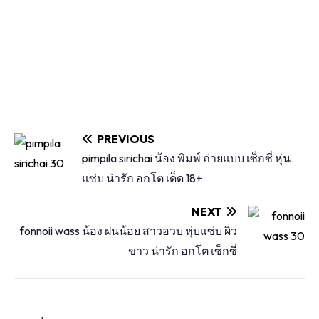
PREVIOUS
pimpila sirichai น้อง พิมพ์ ถ่ายแบบ เซ็กซี่ หุ่น
แซ่บ น่ารัก อกโต เด็ด 18+
NEXT
fonnoii wass น้อง ฝนน้อย สาวอวบ หุ่บแซ่บ ผิว
ขาว น่ารัก อกโต เซ็กซี่