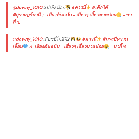
@downy_1010
แม่เสือน้อย
#ดาวนี่
#เด็กใต้
#สุราษฎร์ธานี
♬ เสียงต้นฉบับ – เสี่ยวๆ เลี้ยวมาหน่อย
– บา
กี้ ฯ.
@downy_1010
เสือขยี้ใจอีพี2
#ดาวนี่
#กระบี่หวาน
เจี๊ยบ
♬ เสียงต้นฉบับ – เสี่ยวๆ เลี้ยวมาหน่อย
– บากี้ ฯ.