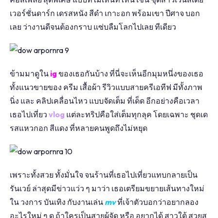
เวอร์ชั่นดาร์ก เดรสหนัง สีดำ เกาะอก พร้อมเขา ปีศาจ บอก
เลย ว่างานดีจนต้องกราบ แซ่บลืมโลกไปเลย ทีเดียว
ข้ามมาดูใน
ig
ของเธอกันบ้าง ที่นี่จะเห็นอีกมุมหนึ่งของเธอ
ทั้งแนวขายของ ครีม เสื้อผ้า รีวิวแบบสายครีเอทีฟ มีทั้งภาพ
นิ่ง และ คลิปเคลื่อนไหว แบบจัดเต็ม ที่เด็ด อีกอย่างคือเวลา
เธอไปเที่ยว
vlog
แต่ละทริปคือใส่เต็มทุกลุค โดยเฉพาะ ชุดเด
รสแหวกอก สีแดง ที่หลายคนพูดถึงไม่หยุด
เพราะทั้งสวย ทั้งมั่นใจ จนร้านที่เธอไปเที่ยวแทบกลายเป็น
รันเวย์ ล่าสุดมีข่าวแว่ว ๆ มาว่า เธอเตรียมขยายเส้นทางใหม่
ใน วงการ บันเทิง กับงานเล่น
mv
ที่เจ้าตัวบอกว่าอยากลอง
อะไรใหม่ ๆ ดู ถ้าใครเป็นสายผู้จัด หรือ อยากได้ สาวใต้ สวยส