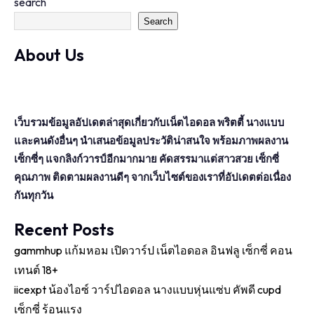
search
Search
About Us
เว็บรวมข้อมูลอัปเดตล่าสุดเกี่ยวกับเน็ตไอดอล พริตตี้ นางแบบ
และคนดังอื่นๆ นำเสนอข้อมูลประวัติน่าสนใจ พร้อมภาพผลงาน
เซ็กซี่ๆ แจกลิงก์วารป์อีกมากมาย คัดสรรมาแต่สาวสวย เซ็กซี่
คุณภาพ ติดตามผลงานดีๆ จากเว็บไซต์ของเราที่อัปเดตต่อเนื่อง
กันทุกวัน
Recent Posts
gammhup แก้มหอม เปิดวาร์ป เน็ตไอดอล อินฟลู เซ็กซี่ คอน
เทนต์ 18+
iicexpt น้องไอซ์ วาร์ปไอดอล นางแบบหุ่นแซ่บ คัพดี cupd
เซ็กซี่ ร้อนแรง