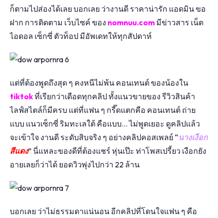
ก็ตามไปส่องได้เลย บอกเลย ว่างานดี ราคาน่ารัก แอดมิน ขอ
ฝาก การติดตาม เว็บไซค์ ของ
nomnuu.com
มีข่าวสาร เน็ต
ไอดอล เซ็กซี่ ตัวท็อป มีอัพเดทให้ทุกสัปดาห์
แต่ที่ต้องพูดถึงสุด ๆ คงหนีไม่พ้น คอนเทนต์ ของน้องใน
tiktok
ที่เรียกว่าเดือดทุกคลิป ทั้งแนวขายของ รีวิวสินค้า
ไลฟ์สไตล์ก็มีครบ แต่ที่แฟน ๆ กรี๊ดแตกคือ คอนเทนต์ ถ่าย
แบบ แนวเซ็กซี่ ริมทะเลใต้ คือแบบ… ไม่พูดเยอะ ดูคลิปแล้ว
จะเข้าใจ งานดี ระดับสิบจริง ๆ อย่างคลิปคอสเพลย์ “
นางเงือก
สีแดง
” นี่แหละของดีที่ต้องแชร์ หุ่นเป๊ะ ท่าโพสเปรี้ยว เงือกยัง
อายเลยก็ว่าได้ ยอดวิวพุ่งไปกว่า 22 ล้าน
บอกเลย ว่าไม่ธรรมดาแน่นอน อีกคลิปที่โดนใจแฟน ๆ คือ