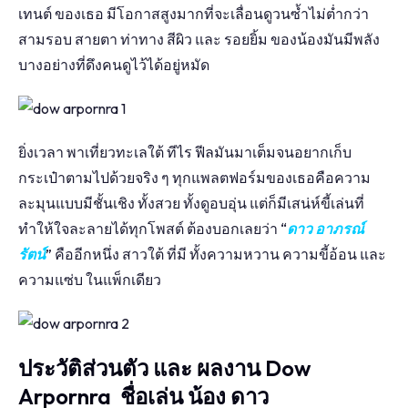
เทนต์ ของเธอ มีโอกาสสูงมากที่จะเลื่อนดูวนซ้ำไม่ต่ำกว่า
สามรอบ สายตา ท่าทาง สีผิว และ รอยยิ้ม ของน้องมันมีพลัง
บางอย่างที่ดึงคนดูไว้ได้อยู่หมัด
ยิ่งเวลา พาเที่ยวทะเลใต้ ทีไร ฟีลมันมาเต็มจนอยากเก็บ
กระเป๋าตามไปด้วยจริง ๆ ทุกแพลตฟอร์มของเธอคือความ
ละมุนแบบมีชั้นเชิง ทั้งสวย ทั้งดูอบอุ่น แต่ก็มีเสน่ห์ขี้เล่นที่
ทำให้ใจละลายได้ทุกโพสต์ ต้องบอกเลยว่า “
ดาว อาภรณ์
รัตน์
” คืออีกหนึ่ง สาวใต้ ที่มี ทั้งความหวาน ความขี้อ้อน และ
ความแซ่บ ในแพ็กเดียว
ประวัติส่วนตัว และ ผลงาน Dow
Arpornra ชื่อเล่น น้อง ดาว