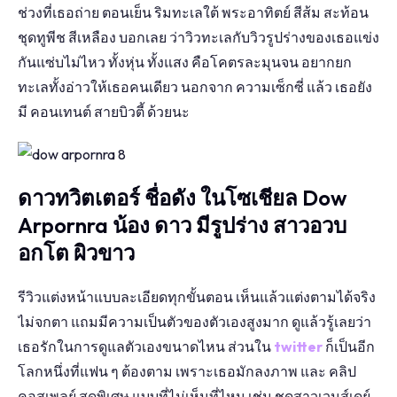
ช่วงที่เธอถ่าย ตอนเย็น ริมทะเลใต้ พระอาทิตย์ สีส้ม สะท้อน
ชุดทูพีช สีเหลือง บอกเลย ว่าวิวทะเลกับวิวรูปร่างของเธอแข่ง
กันแซ่บไม่ไหว ทั้งหุ่น ทั้งแสง คือโคตรละมุนจน อยากยก
ทะเลทั้งอ่าวให้เธอคนเดียว นอกจาก ความเซ็กซี่ แล้ว เธอยัง
มี คอนเทนต์ สายบิวตี้ ด้วยนะ
ดาวทวิตเตอร์ ชื่อดัง ในโซเชียล Dow
Arpornra น้อง ดาว มีรูปร่าง สาวอวบ
อกโต ผิวขาว
รีวิวแต่งหน้าแบบละเอียดทุกขั้นตอน เห็นแล้วแต่งตามได้จริง
ไม่จกตา แถมมีความเป็นตัวของตัวเองสูงมาก ดูแล้วรู้เลยว่า
เธอรักในการดูแลตัวเองขนาดไหน ส่วนใน
twitter
ก็เป็นอีก
โลกหนึ่งที่แฟน ๆ ต้องตาม เพราะเธอมักลงภาพ และ คลิป
คอสเพลย์ สุดพิเศษ แบบที่ไม่เห็นที่ไหน เช่น ชุดสาวเวนส์เดย์