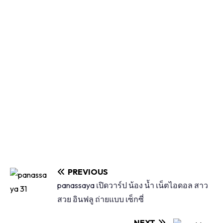
PREVIOUS
panassaya เปิดวาร์ป น้อง น้ำ เน็ตไอดอล สาว
สวย อินฟลู ถ่ายแบบ เซ็กซี่
NEXT