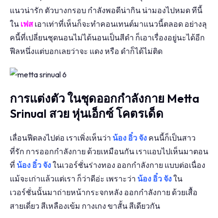
แนวน่ารัก ตัวบางกรอบ กำลังพอดีน่ากิน น่ามองไปหมด ทีนี้
ใน
เฟส
เอาเท่าที่เห็นก็จะทำคอนเทนต์มาแนวนี้ตลอด อย่างลุ
คนี้ที่เปลี่ยนชุดนอนไม่ได้นอนเป็นสีดำ ก็เอาเรื่องอยู่นะได้อีก
ฟีลหนึ่งแต่บอกเลยว่าจะ แดง หรือ ดำก็ได้ไม่ติด
การแต่งตัว ในชุดออกกำลังกาย Metta
Srinual สวย หุ่นเอ็กซ์ โคตรเด็ด
เลื่อนฟีดลงไปต่อ เราเพิ่งเห็นว่า
น้อง อิ๋ว จัง
คนนี้ก็เป็นสาว
ที่รัก การออกกำลังกาย ด้วยเหมือนกัน เราแอบไปเห็นมาตอน
ที่
น้อง อิ๋ว จัง
ในเวอร์ชั่นร่างทอง ออกกำลังกาย แบบต่อเนื่อง
แม้จะเก่าแล้วแต่เรา ก็ว่าดีอ่ะ เพราะว่า
น้อง อิ๋ว จัง
ใน
เวอร์ชั่นนั้นมาถ่ายหน้ากระจกหลัง ออกกำลังกาย ด้วยเสื้อ
สายเดี่ยว สีเหลืองเข้ม กางเกง ขาสั้น สีเดียวกัน