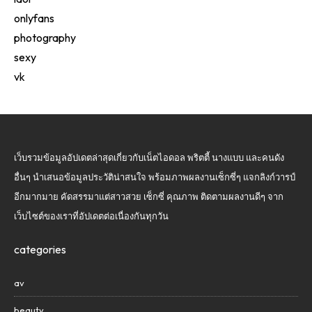
onlyfans
photography
sexy
vk
เว็บรวมข้อมูลอัปเดตล่าสุดเกี่ยวกับเน็ตไอดอล พริตตี้ นางแบบ และคนดัง
อื่นๆ นำเสนอข้อมูลประวัติน่าสนใจ พร้อมภาพผลงานเซ็กซี่ๆ แจกลิงก์วารป์
อีกมากมาย คัดสรรมาแต่สาวสวย เซ็กซี่ คุณภาพ ติดตามผลงานดีๆ จาก
เว็บไซต์ของเราที่อัปเดตต่อเนื่องกันทุกวัน
categories
av
beauty