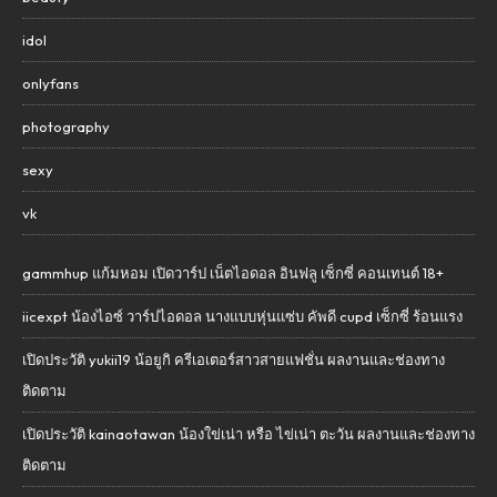
idol
onlyfans
photography
sexy
vk
gammhup แก้มหอม เปิดวาร์ป เน็ตไอดอล อินฟลู เซ็กซี่ คอนเทนต์ 18+
iicexpt น้องไอซ์ วาร์ปไอดอล นางแบบหุ่นแซ่บ คัพดี cupd เซ็กซี่ ร้อนแรง
เปิดประวัติ yukii19 น้อยูกิ ครีเอเตอร์สาวสายแฟชั่น ผลงานและช่องทาง
ติดตาม
เปิดประวัติ kainaotawan น้องใข่เน่า หรือ ไข่เน่า ตะวัน ผลงานและช่องทาง
ติดตาม