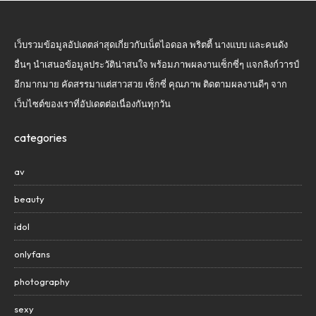
เว็บรวมข้อมูลอัปเดตล่าสุดเกี่ยวกับเน็ตไอดอล พริตตี้ นางแบบ และคนดัง
อื่นๆ นำเสนอข้อมูลประวัติน่าสนใจ พร้อมภาพผลงานเซ็กซี่ๆ แจกลิงก์วารป์
อีกมากมาย คัดสรรมาแต่สาวสวย เซ็กซี่ คุณภาพ ติดตามผลงานดีๆ จาก
เว็บไซต์ของเราที่อัปเดตต่อเนื่องกันทุกวัน
categories
av
beauty
idol
onlyfans
photography
sexy