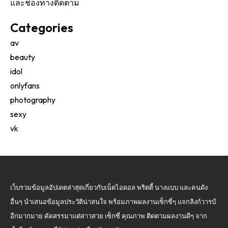
และช่องทางติดตาม
Categories
av
beauty
idol
onlyfans
photography
sexy
vk
เว็บรวมข้อมูลอัปเดตล่าสุดเกี่ยวกับเน็ตไอดอล พริตตี้ นางแบบ และคนดัง
อื่นๆ นำเสนอข้อมูลประวัติน่าสนใจ พร้อมภาพผลงานเซ็กซี่ๆ แจกลิงก์วารป์
อีกมากมาย คัดสรรมาแต่สาวสวย เซ็กซี่ คุณภาพ ติดตามผลงานดีๆ จาก