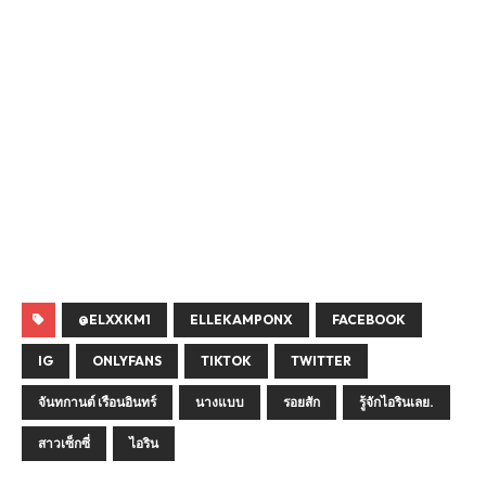
@ELXXKM1
ELLEKAMPONX
FACEBOOK
IG
ONLYFANS
TIKTOK
TWITTER
จันทกานต์ เรือนอินทร์
นางแบบ
รอยสัก
รู้จักไอรินเลย.
สาวเซ็กซี่
ไอริน