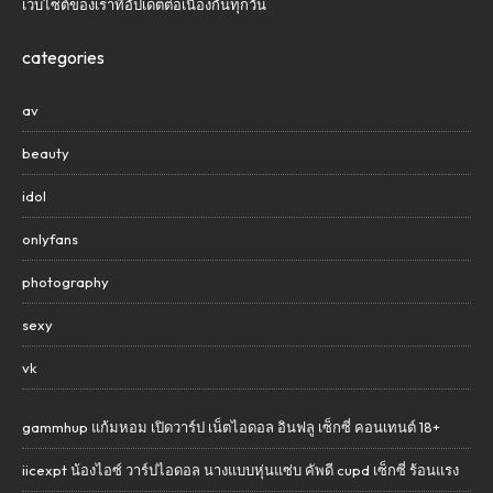
เว็บไซต์ของเราที่อัปเดตต่อเนื่องกันทุกวัน
categories
av
beauty
idol
onlyfans
photography
sexy
vk
gammhup แก้มหอม เปิดวาร์ป เน็ตไอดอล อินฟลู เซ็กซี่ คอนเทนต์ 18+
iicexpt น้องไอซ์ วาร์ปไอดอล นางแบบหุ่นแซ่บ คัพดี cupd เซ็กซี่ ร้อนแรง