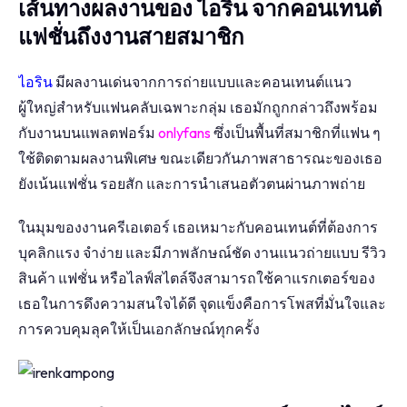
เส้นทางผลงานของ ไอริน จากคอนเทนต์
แฟชั่นถึงงานสายสมาชิก
ไอริน
มีผลงานเด่นจากการถ่ายแบบและคอนเทนต์แนว
ผู้ใหญ่สำหรับแฟนคลับเฉพาะกลุ่ม เธอมักถูกกล่าวถึงพร้อม
กับงานบนแพลตฟอร์ม
onlyfans
ซึ่งเป็นพื้นที่สมาชิกที่แฟน ๆ
ใช้ติดตามผลงานพิเศษ ขณะเดียวกันภาพสาธารณะของเธอ
ยังเน้นแฟชั่น รอยสัก และการนำเสนอตัวตนผ่านภาพถ่าย
ในมุมของงานครีเอเตอร์ เธอเหมาะกับคอนเทนต์ที่ต้องการ
บุคลิกแรง จำง่าย และมีภาพลักษณ์ชัด งานแนวถ่ายแบบ รีวิว
สินค้า แฟชั่น หรือไลฟ์สไตล์จึงสามารถใช้คาแรกเตอร์ของ
เธอในการดึงความสนใจได้ดี จุดแข็งคือการโพสที่มั่นใจและ
การควบคุมลุคให้เป็นเอกลักษณ์ทุกครั้ง