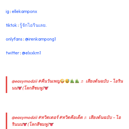
ig
:
ellekamponx
tiktok
:
รู้จักไอรินเลย.
onlyfans
:
@irenkampong1
twitter
:
@elxxkm1
@easymodzii
#คืนวันเพญ
♬ เสียงต้นฉบับ – ไอริน
นน
(โลกสีชมพู)
@easymodzii
#ทวิตเตอร์
#ทวิตคือเด็ด
♬ เสียงต้นฉบับ – ไอ
รินนน
(โลกสีชมพู)