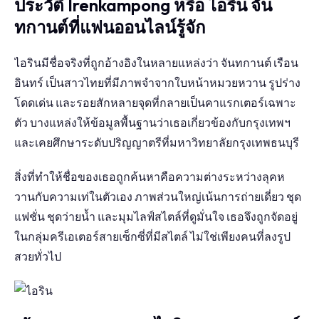
ประวัติ Irenkampong หรือ ไอริน จัน
ทกานต์ที่แฟนออนไลน์รู้จัก
ไอรินมีชื่อจริงที่ถูกอ้างอิงในหลายแหล่งว่า จันทกานต์ เรือน
อินทร์ เป็นสาวไทยที่มีภาพจำจากใบหน้าหมวยหวาน รูปร่าง
โดดเด่น และรอยสักหลายจุดที่กลายเป็นคาแรกเตอร์เฉพาะ
ตัว บางแหล่งให้ข้อมูลพื้นฐานว่าเธอเกี่ยวข้องกับกรุงเทพฯ
และเคยศึกษาระดับปริญญาตรีที่มหาวิทยาลัยกรุงเทพธนบุรี
สิ่งที่ทำให้ชื่อของเธอถูกค้นหาคือความต่างระหว่างลุคห
วานกับความเท่ในตัวเอง ภาพส่วนใหญ่เน้นการถ่ายเดี่ยว ชุด
แฟชั่น ชุดว่ายน้ำ และมุมไลฟ์สไตล์ที่ดูมั่นใจ เธอจึงถูกจัดอยู่
ในกลุ่มครีเอเตอร์สายเซ็กซี่ที่มีสไตล์ ไม่ใช่เพียงคนที่ลงรูป
สวยทั่วไป