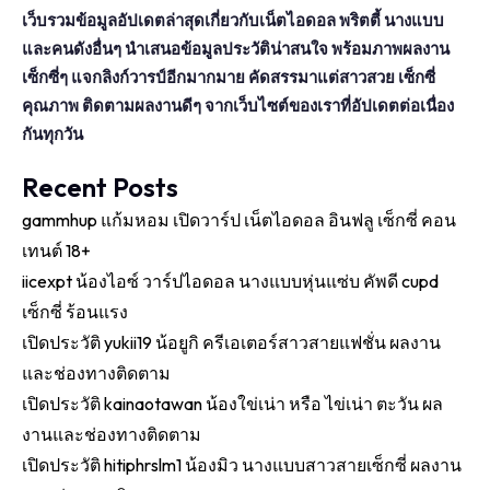
เว็บรวมข้อมูลอัปเดตล่าสุดเกี่ยวกับเน็ตไอดอล พริตตี้ นางแบบ
และคนดังอื่นๆ นำเสนอข้อมูลประวัติน่าสนใจ พร้อมภาพผลงาน
เซ็กซี่ๆ แจกลิงก์วารป์อีกมากมาย คัดสรรมาแต่สาวสวย เซ็กซี่
คุณภาพ ติดตามผลงานดีๆ จากเว็บไซต์ของเราที่อัปเดตต่อเนื่อง
กันทุกวัน
Recent Posts
gammhup แก้มหอม เปิดวาร์ป เน็ตไอดอล อินฟลู เซ็กซี่ คอน
เทนต์ 18+
iicexpt น้องไอซ์ วาร์ปไอดอล นางแบบหุ่นแซ่บ คัพดี cupd
เซ็กซี่ ร้อนแรง
เปิดประวัติ yukii19 น้อยูกิ ครีเอเตอร์สาวสายแฟชั่น ผลงาน
และช่องทางติดตาม
เปิดประวัติ kainaotawan น้องใข่เน่า หรือ ไข่เน่า ตะวัน ผล
งานและช่องทางติดตาม
เปิดประวัติ hitiphrslm1 น้องมิว นางแบบสาวสายเซ็กซี่ ผลงาน