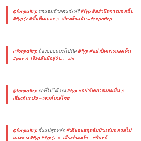
@fonpattrp
ขอแจมด้วยคนค่ะพรี่
#fyp
#อย่าปิดการมองเห็น
#fypシ
#ขึ้นฟีดเถอะ
♬ เสียงต้นฉบับ – fonpattrp
@fonpattrp
น้องมอมแมมไปนิด
#fyp
#อย่าปิดการมองเห็น
#pov
♬ เรื่องมันมีอยู่ว่า… – sin
@fonpattrp
รถพี่ไม่ได้แรง
#fyp
#อย่าปิดการมองเห็น
♬
เสียงต้นฉบับ – เจมส์ เกยไชย
@fonpattrp
ฮั่นแน่สุดหล่อ
#เดินจนสดุดล้มมัวแต่มองเธอไม่
มองทาง
#fyp
#fypシ
♬ เสียงต้นฉบับ – ชรินทร์