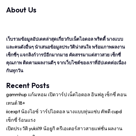
About Us
เว็บรวมข้อมูลอัปเดตล่าสุดเกี่ยวกับเน็ตไอดอล พริตตี้ นางแบบ
และคนดังอื่นๆ นำเสนอข้อมูลประวัติน่าสนใจ พร้อมภาพผลงาน
เซ็กซี่ๆ แจกลิงก์วารป์อีกมากมาย คัดสรรมาแต่สาวสวย เซ็กซี่
คุณภาพ ติดตามผลงานดีๆ จากเว็บไซต์ของเราที่อัปเดตต่อเนื่อง
กันทุกวัน
Recent Posts
gammhup แก้มหอม เปิดวาร์ป เน็ตไอดอล อินฟลู เซ็กซี่ คอน
เทนต์ 18+
iicexpt น้องไอซ์ วาร์ปไอดอล นางแบบหุ่นแซ่บ คัพดี cupd
เซ็กซี่ ร้อนแรง
เปิดประวัติ yukii19 น้อยูกิ ครีเอเตอร์สาวสายแฟชั่น ผลงาน