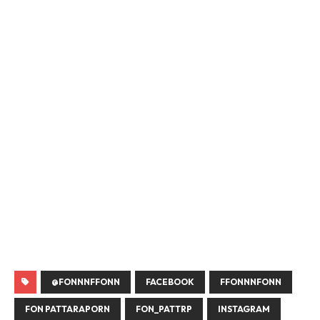
@FONNNFFONN
FACEBOOK
FFONNNFONN
FON PATTARAPORN
FON_PATTRP
INSTAGRAM