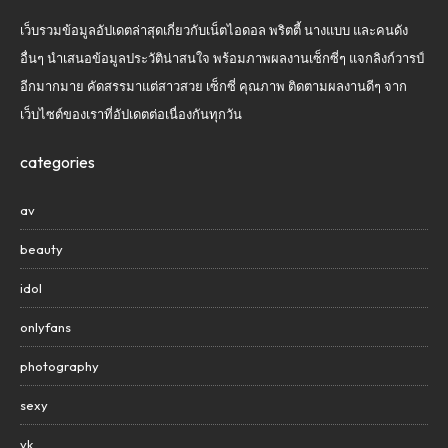
เว็บรวมข้อมูลอัปเดตล่าสุดเกี่ยวกับเน็ตไอดอล พริตตี้ นางแบบ และคนดัง
อื่นๆ นำเสนอข้อมูลประวัติน่าสนใจ พร้อมภาพผลงานเซ็กซี่ๆ แจกลิงก์วารป์
อีกมากมาย คัดสรรมาแต่สาวสวย เซ็กซี่ คุณภาพ ติดตามผลงานดีๆ จาก
เว็บไซต์ของเราที่อัปเดตต่อเนื่องกันทุกวัน
categories
av
beauty
idol
onlyfans
photography
sexy
vk