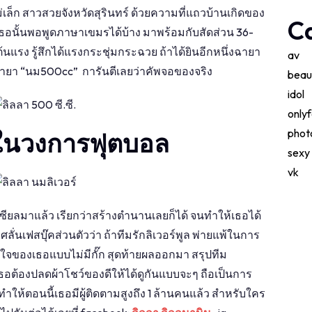
ม่เล็ก สาวสวยจังหวัดสุรินทร์ ด้วยความที่แถวบ้านเกิดของ
C
เธอนั้นพอพูดภาษาเขมรได้บ้าง มาพร้อมกับสัดส่วน 36-
้นแรง รู้สึกได้แรงกระชุ่มกระฉวย ถ้าได้ยินอีกหนึ่งฉายา
av
บฉายา “นม500cc” การันตีเลยว่าคัพจอของจริง
beau
idol
only
phot
 ในวงการฟุตบอล
sexy
vk
ซียลมาแล้ว เรียกว่าสร้างตำนานเลยก็ได้ จนทำให้เธอได้
ั่นเฟสบุ๊คส่วนตัวว่า ถ้าทีมรักลิเวอร์พูล พ่ายแพ้ในการ
้าใจของเธอแบบไม่มีกั๊ก สุดท้ายผลออกมา สรุปทีม
้เธอต้องปลดผ้าโชว์ของดีให้ได้ดูกันแบบจะๆ ถือเป็นการ
 ทำให้ตอนนี้เธอมีผู้ติดตามสูงถึง 1 ล้านคนแล้ว สำหรับใคร