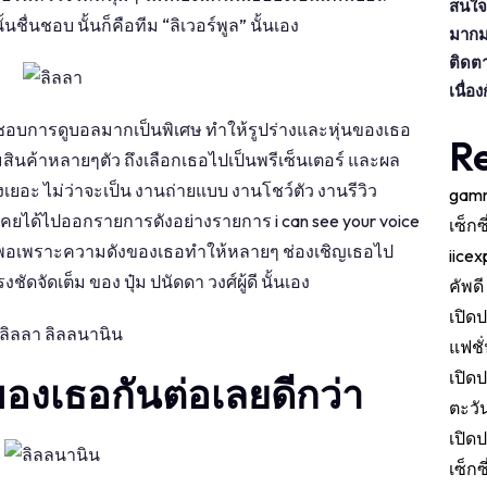
สนใจ 
ื่นชอบ นั้นก็คือทีม “ลิเวอร์พูล” นั้นเอง
มากม
ติดตา
เนื่อง
่ชอบการดูบอลมากเป็นพิเศษ ทำให้รูปร่างและหุ่นของเธอ
R
มสินค้าหลายๆตัว ถึงเลือกเธอไปเป็นพรีเซ็นเตอร์ และผล
ยอะ ไม่ว่าจะเป็น งานถ่ายแบบ งานโชว์ตัว งานรีวิว
gamm
ังเคยได้ไปออกรายการดังอย่างรายการ i can see your voice
เซ็กซ
งไม่พอเพราะความดังของเธอทำให้หลายๆ ช่องเชิญเธอไป
iice
ดจัดเต็ม ของ ปุ๋ม ปนัดดา วงศ์ผู้ดี นั้นเอง
คัพดี
เปิดป
แฟชั
เปิดป
ของเธอกันต่อเลยดีกว่า
ตะวั
เปิด
เซ็ก