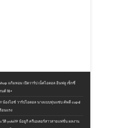
up แก้มหอม เปิดวาร์ป เน็ตไอดอล อินฟลู เซ็กซี่
นต์ 18+
pt น้องไอซ์ วาร์ปไอดอล นางแบบหุ่นแซ่บ คัพดี cupd
่ ร้อนแรง
ะวัติ yukii19 น้อยูกิ ครีเอเตอร์สาวสายแฟชั่น ผลงาน