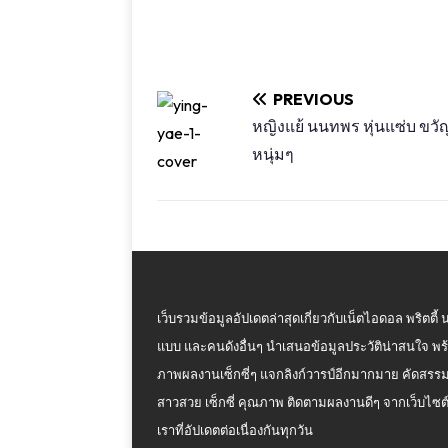
PREVIOUS
หญิงแย้ นนทพร หุ่นแซ่บ ขวั
หนุ่มๆ
เว็บรวมข้อมูลอัปเดตล่าสุดเกี่ยวกับเน็ตไอดอล พริตตี้ 
แบบ และคนดังอื่นๆ นำเสนอข้อมูลประวัติน่าสนใจ พร
ภาพผลงานเซ็กซี่ๆ แจกลิงก์วารป์อีกมากมาย คัดสรร
สาวสวย เซ็กซี่ คุณภาพ ติดตามผลงานดีๆ จากเว็บไซต
เราที่อัปเดตต่อเนื่องกันทุกวัน