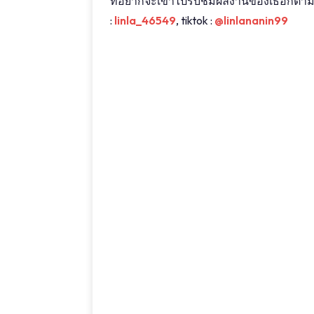
ที่อยากจะเข้าไปรับชมผลงานของเธอก็ตามไป
:
linla_46549
, tiktok :
@linlananin99