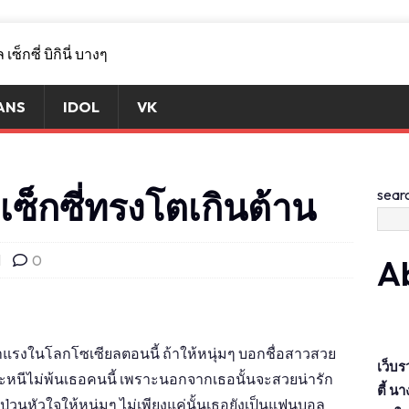
ANS
IDOL
VK
เซ็กซี่ทรงโตเกินต้าน
sear
l
0
A
มาแรงในโลกโซเซียลตอนนี้ ถ้าให้หนุ่มๆ บอกชื่อสาวสวย
เว็บร
งจะหนีไม่พ้นเธอคนนี้ เพราะนอกจากเธอนั้นจะสวยน่ารัก
ตี้ น
 ป่วนหัวใจให้หนุ่มๆ ไม่เพียงแค่นั้นเธอยังเป็นแฟนบอล