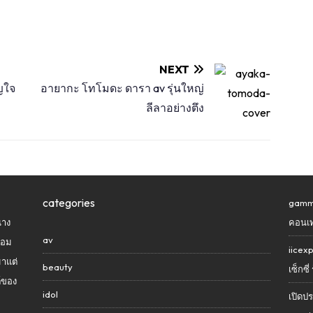
NEXT
ญใจ
อายากะ โทโมดะ ดารา av รุ่นใหญ่
ลีลาอย่างตึง
categories
gammh
นาง
คอนเท
av
้อม
iicex
มาแต่
beauty
เซ็กซี
์ของ
idol
เปิดปร