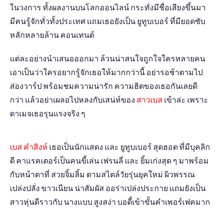
ในวงการ ทั้งผลงานบนโลกออนไลน์ กระทั่งมีชื่อเสียงขึ้นมา
มีคนรู้จักทั่วทั้งประเทศ แถมเธอยังเป็น ยูทูบเบอร์ ที่มียอดซับ
หลักหลายล้าน คอนเทนต์
แต่ละอย่างนำเสนอออกมา ล้วนน่าสนใจถูกใจใครหลายคน
เอาเป็นว่าใครอยากรู้จักเธอให้มากกว่านี้ อย่ารอช้าตามไป
ส่องวาร์ป พร้อมชมความน่ารัก ความฮิตของเธอกันเลยดี
กว่า แล้วอย่าเผลอไปหลงกับเสน่ห์ของ
สาวเบส
เข้าล่ะ เพราะ
ดาเมจเธอรุนแรงจริง ๆ
เบส คำสิงห์
เธอเป็นนักแสดง และ ยูทูบเบอร์ สุดฮอต ที่มีบุคลิก
ดี คาแรคเตอร์เป็นคนขี้เล่น เฟรนลี่ และ ยิ้มเก่งสุด ๆ มาพร้อม
กับหน้าตาที่ สวยจิ้มลิ้ม ตามสไตล์วัยรุ่นยุคใหม่ ผิวพรรณ
เปล่งปลั่ง ขาวเนียน น่าสัมผัส ออร่าเปล่งประกาย แถมยังเป็น
สาวหุ่นดีราวกับ นางแบบ สูงสง่า บอดี้เข้าขั้นคำเพอร์เฟคมาก