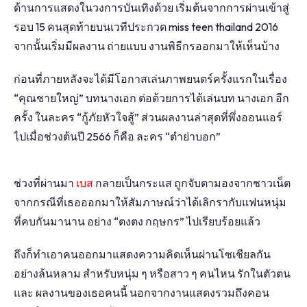
ด้านการแสดงในวงการบันเทิงด้วย เริ่มต้นจากการผ่านเข้าสู่
รอบ 15 คนสุดท้ายบนเวทีประกวด miss teen thailand 2016
จากนั้นเริ่มมีผลงาน ถ่ายแบบ งานพิธีกรออกมาให้เห็นบ้าง
ก่อนที่ภายหลังจะได้มีโอกาสเล่นภาพยนตร์ครั้งแรกในเรื่อง
“คุณชายใหญ่” บทนางเอก ต่อด้วยการได้เล่นบท นางเอก อีก
ครั้ง ในละคร “กู้ภัยหัวใจสู้” ส่วนผลงานล่าสุดที่พึ่งออนแอร์
ไปเมื่อช่วงต้นปี 2566 ก็คือ ละคร “ตำย่าบอก”
ช่วงที่ผ่านมา
เบส
กลายเป็นกระแส ถูกจับตามองจากชาวเน็ต
จากกรณีที่เธอออกมาให้สัมภาษณ์ว่าได้เลิกรากับแฟนหนุ่ม
ที่คบกันมานาน อย่าง “ตงตง กฤษกร” ไปเรียบร้อยแล้ว
ถึงก็ทำเอาคนออกมาแสดงความคิดเห็นผ่านโซเชียลกัน
อย่างล้นหลาม สำหรับหนุ่ม ๆ หรือสาว ๆ คนไหน รักในตัวตน
และ ผลงานของเธอคนนี้ นอกจากงานแสดงรวมถึงคอน