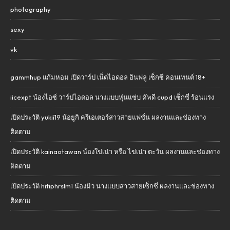
photography
sexy
vk
gammhup แก้มหอม เปิดวาร์ป เน็ตไอดอล อินฟลู เซ็กซี่ คอนเทนต์ 18+
iicexpt น้องไอซ์ วาร์ปไอดอล นางแบบหุ่นแซ่บ คัพดี cupd เซ็กซี่ ร้อนแรง
เปิดประวัติ yukii19 น้อยูกิ ครีเอเตอร์สาวสายแฟชั่น ผลงานและช่องทาง
ติดตาม
เปิดประวัติ kainaotawan น้องใข่เน่า หรือ ไข่เน่า ตะวัน ผลงานและช่องทาง
ติดตาม
เปิดประวัติ hitiphrslm1 น้องมิว นางแบบสาวสายเซ็กซี่ ผลงานและช่องทาง
ติดตาม