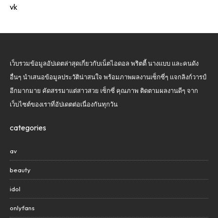
vk
เว็บรวมข้อมูลอัปเดตล่าสุดเกี่ยวกับเน็ตไอดอล พริตตี้ นางแบบ และคนดัง
อื่นๆ นำเสนอข้อมูลประวัติน่าสนใจ พร้อมภาพผลงานเซ็กซี่ๆ แจกลิงก์วารป์
อีกมากมาย คัดสรรมาแต่สาวสวย เซ็กซี่ คุณภาพ ติดตามผลงานดีๆ จาก
เว็บไซต์ของเราที่อัปเดตต่อเนื่องกันทุกวัน
categories
av
beauty
idol
onlyfans