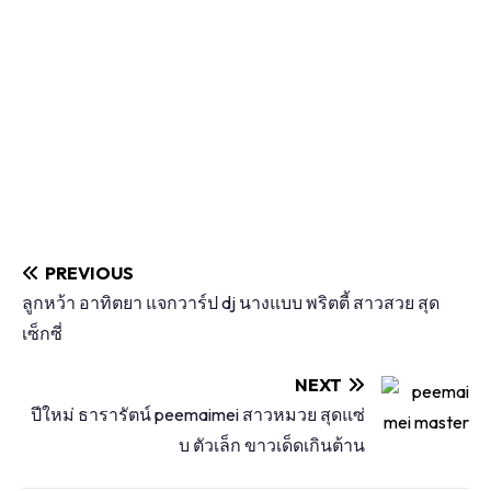
PREVIOUS
ลูกหว้า อาทิตยา แจกวาร์ป dj นางแบบ พริตตี้ สาวสวย สุด
เซ็กซี่
NEXT
ปีใหม่ ธารารัตน์ peemaimei สาวหมวย สุดแซ่
บ ตัวเล็ก ขาวเด็ดเกินต้าน