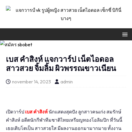
เบส คำสิงห์ แจกวาร์ป เน็ตไอดอล
สาวสวย จิ้มลิ้ม ผิวพรรณขาวเนียน
november 14, 2023
admin
เปิดวาร์ป
เบส คำสิงห์
นักแสดงสุดปัง ลูกสาวคนเก่ง สมรักษ์
คำสิงห์ อดีตนักกีฬาทีมชาติไทยเหรียญทองโอลิมปิก ที่วันนี้
เธอเติบโตเป็น สาวสวยใส มีผลงานออกมามากมาย ทั้งงาน