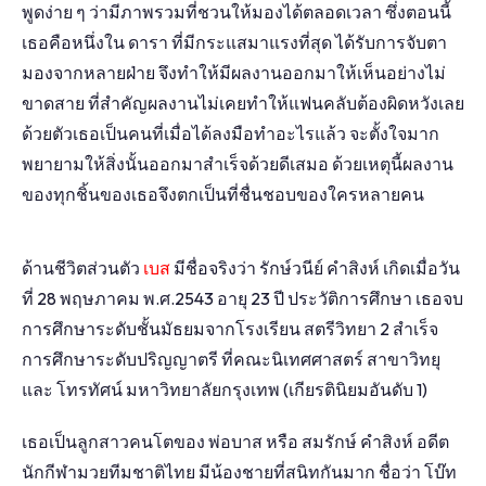
พูดง่าย ๆ ว่ามีภาพรวมที่ชวนให้มองได้ตลอดเวลา ซึ่งตอนนี้
เธอคือหนึ่งใน ดารา ที่มีกระแสมาแรงที่สุด ได้รับการจับตา
มองจากหลายฝ่าย จึงทำให้มีผลงานออกมาให้เห็นอย่างไม่
ขาดสาย ที่สำคัญผลงานไม่เคยทำให้แฟนคลับต้องผิดหวังเลย
ด้วยตัวเธอเป็นคนที่เมื่อได้ลงมือทำอะไรแล้ว จะตั้งใจมาก
พยายามให้สิ่งนั้นออกมาสำเร็จด้วยดีเสมอ ด้วยเหตุนี้ผลงาน
ของทุกชิ้นของเธอจึงตกเป็นที่ชื่นชอบของใครหลายคน
ด้านชีวิตส่วนตัว
เบส
มีชื่อจริงว่า รักษ์วนีย์ คำสิงห์ เกิดเมื่อวัน
ที่ 28 พฤษภาคม พ.ศ.2543 อายุ 23 ปี ประวัติการศึกษา เธอจบ
การศึกษาระดับชั้นมัธยมจากโรงเรียน สตรีวิทยา 2 สำเร็จ
การศึกษาระดับปริญญาตรี ที่คณะนิเทศศาสตร์ สาขาวิทยุ
และ โทรทัศน์ มหาวิทยาลัยกรุงเทพ (เกียรตินิยมอันดับ 1)
เธอเป็นลูกสาวคนโตของ พ่อบาส หรือ สมรักษ์ คำสิงห์ อดีต
นักกีฬามวยทีมชาติไทย มีน้องชายที่สนิทกันมาก ชื่อว่า โบ๊ท