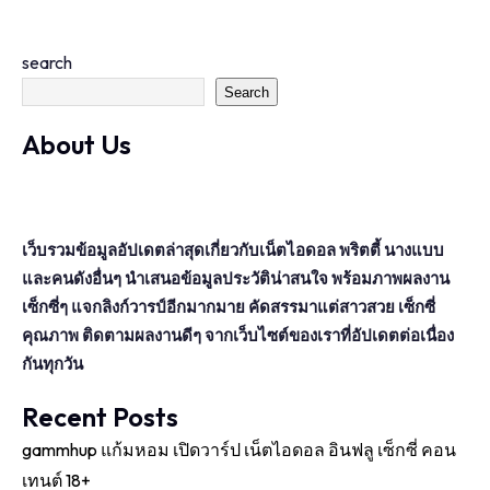
search
Search
About Us
เว็บรวมข้อมูลอัปเดตล่าสุดเกี่ยวกับเน็ตไอดอล พริตตี้ นางแบบ
และคนดังอื่นๆ นำเสนอข้อมูลประวัติน่าสนใจ พร้อมภาพผลงาน
เซ็กซี่ๆ แจกลิงก์วารป์อีกมากมาย คัดสรรมาแต่สาวสวย เซ็กซี่
คุณภาพ ติดตามผลงานดีๆ จากเว็บไซต์ของเราที่อัปเดตต่อเนื่อง
กันทุกวัน
Recent Posts
gammhup แก้มหอม เปิดวาร์ป เน็ตไอดอล อินฟลู เซ็กซี่ คอน
เทนต์ 18+