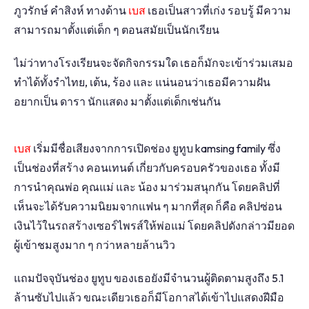
ภูวรักษ์ คำสิงห์ ทางด้าน
เบส
เธอเป็นสาวที่เก่ง รอบรู้ มีความ
สามารถมาตั้งแต่เด็ก ๆ ตอนสมัยเป็นนักเรียน
ไม่ว่าทางโรงเรียนจะจัดกิจกรรมใด เธอก็มักจะเข้าร่วมเสมอ
ทำได้ทั้งรำไทย, เต้น, ร้อง และ แน่นอนว่าเธอมีความฝัน
อยากเป็น ดารา นักแสดง มาตั้งแต่เด็กเช่นกัน
เบส
เริ่มมีชื่อเสียงจากการเปิดช่อง ยูทูบ kamsing family ซึ่ง
เป็นช่องที่สร้าง คอนเทนต์ เกี่ยวกับครอบครัวของเธอ ทั้งมี
การนำคุณพ่อ คุณแม่ และ น้อง มาร่วมสนุกกัน โดยคลิปที่
เห็นจะได้รับความนิยมจากแฟน ๆ มากที่สุด ก็คือ คลิปซ่อน
เงินไว้ในรถสร้างเซอร์ไพรส์ให้พ่อแม่ โดยคลิปดังกล่าวมียอด
ผู้เข้าชมสูงมาก ๆ กว่าหลายล้านวิว
แถมปัจจุบันช่อง ยูทูบ ของเธอยังมีจำนวนผู้ติดตามสูงถึง 5.1
ล้านซับไปแล้ว ขณะเดียวเธอก็มีโอกาสได้เข้าไปแสดงฝีมือ