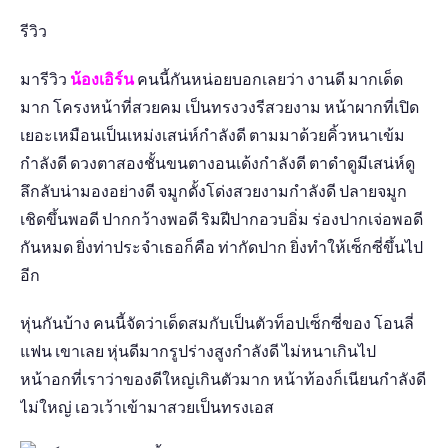
รีวิว
มารีวิว
น้องเอิร์น
คนนี้กันหน่อยบอกเลยว่า งานดี มากเด็ด
มาก โครงหน้าที่สวยคม เป็นทรงวงรีสวยงาม หน้าผากที่เปิด
เยอะเหมือนเป็นเหม่งเสน่ห์กำลังดี ตามมาด้วยคิ้วหนาเข้ม
กำลังดี ดวงตาสองชั้นขนตางอนเด้งกำลังดี ตาดำดูมีเสน่ห์ดู
ลึกลับน่ามองอย่างดี จมูกดั้งโด่งสวยงามกำลังดี ปลายจมูก
เชิดขึ้นพอดี ปากกว้างพอดี ริมฝีปากอวบอิ่ม ร่องปากเจ่อพอดี
กันหมด ยิ่งท่าประจำเธอก็คือ ท่ากัดปาก ยิ่งทำให้เซ็กซี่ขึ้นไป
อีก
หุ่นกันบ้าง คนนี้จัดว่าเด็ดสมกับเป็นตัวท็อปเซ็กซี่ของ โอนลี่
แฟน เขาเลย หุ่นดีมากรูปร่างสูงกำลังดี ไม่หนาเกินไป
หน้าอกที่เราว่าของดีใหญ่เกินตัวมาก หน้าท้องก็เนียนกำลังดี
ไม่ใหญ่ เอวเว้าเข้ามาสวยเป็นทรงเอส