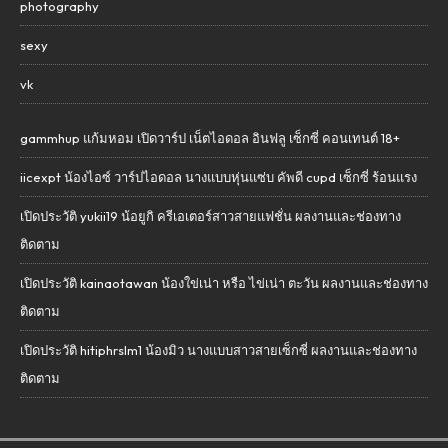
photography
sexy
vk
gammhup แก้มหอม เปิดวาร์ป เน็ตไอดอล อินฟลู เซ็กซี่ คอนเทนต์ 18+
iicexpt น้องไอซ์ วาร์ปไอดอล นางแบบหุ่นแซ่บ คัพดี cupd เซ็กซี่ ร้อนแรง
เปิดประวัติ yukii19 น้อยูกิ ครีเอเตอร์สาวสายแฟชั่น ผลงานและช่องทาง
ติดตาม
เปิดประวัติ kainaotawan น้องใข่เน่า หรือ ไข่เน่า ตะวัน ผลงานและช่องทาง
ติดตาม
เปิดประวัติ hitiphrslm1 น้องมิว นางแบบสาวสายเซ็กซี่ ผลงานและช่องทาง
ติดตาม