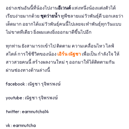
อย่างเช่นอันนี้ที่น้องไปงาน
อีเวนต์
แห่งหนึ่งน้องแต่งตัวได้
เรียบง่ายมากด้วย
ชุดว่ายน้ำ
ทูพีชลายแม่วัวพันธุ์ดี บอกเลยว่า
เด็ดมาก อยากได้แม่วัวพันธุ์คนนี้ไปเลยจะทำพันธุ์ทุกวันแบบ
ไม่ขาดทีเดียว ยิ่งผมแดงยิ่งออกมาดีขึ้นไปอีก
ทุกท่าน ยังสามารถเข้าไป ติดตาม ความเคลื่อนไหว ไลฟ์
สไตล์ การใช้ชีวิตของน้อง
เอิร์น ณัฐชา
เพื่อเป็น กำลังใจ ให้
สาวสวยคนนี้ สร้างผลงานใหม่ ๆ ออกมาให้ได้ติดตามกัน
ผ่านช่องทางด้านล่างนี้
facebook : ณัฐชา รุจิพรพงษ์
youtube : ณัฐชา รุจิพรพงษ์
twitter : earnnutcha14
vk : earnnutcha