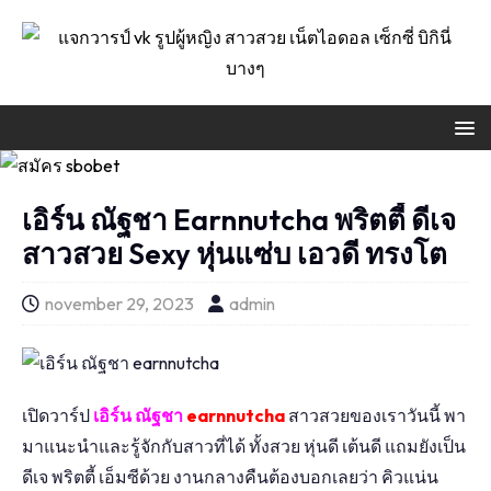
เอิร์น ณัฐชา Earnnutcha พริตตี้ ดีเจ
สาวสวย Sexy หุ่นแซ่บ เอวดี ทรงโต
november 29, 2023
admin
เปิดวาร์ป
เอิร์น ณัฐชา
earnnutcha
สาวสวยของเราวันนี้ พา
มาแนะนำและรู้จักกับสาวที่ได้ ทั้งสวย หุ่นดี เต้นดี แถมยังเป็น
ดีเจ พริตตี้ เอ็มซีด้วย งานกลางคืนต้องบอกเลยว่า คิวแน่น