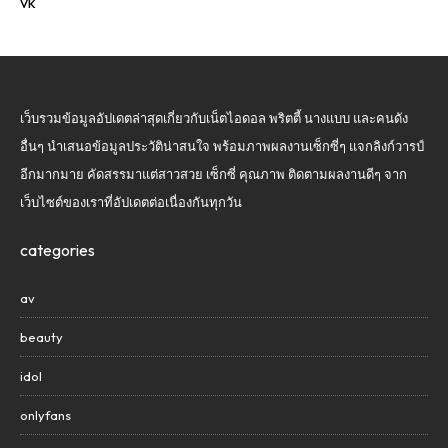
vk
เว็บรวมข้อมูลอัปเดตล่าสุดเกี่ยวกับเน็ตไอดอล พริตตี้ นางแบบ และคนดัง
อื่นๆ นำเสนอข้อมูลประวัติน่าสนใจ พร้อมภาพผลงานเซ็กซี่ๆ แจกลิงก์วารป์
อีกมากมาย คัดสรรมาแต่สาวสวย เซ็กซี่ คุณภาพ ติดตามผลงานดีๆ จาก
เว็บไซต์ของเราที่อัปเดตต่อเนื่องกันทุกวัน
categories
av
beauty
idol
onlyfans