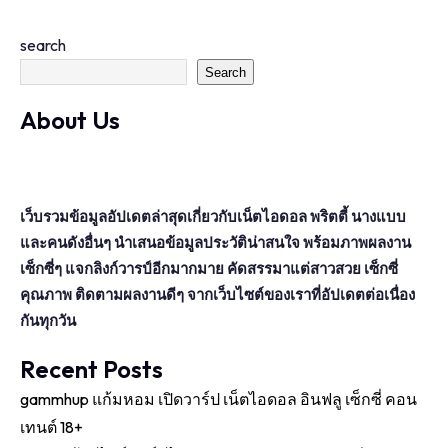
search
Search
About Us
เว็บรวมข้อมูลอัปเดตล่าสุดเกี่ยวกับเน็ตไอดอล พริตตี้ นางแบบ
และคนดังอื่นๆ นำเสนอข้อมูลประวัติน่าสนใจ พร้อมภาพผลงาน
เซ็กซี่ๆ แจกลิงก์วารป์อีกมากมาย คัดสรรมาแต่สาวสวย เซ็กซี่
คุณภาพ ติดตามผลงานดีๆ จากเว็บไซต์ของเราที่อัปเดตต่อเนื่อง
กันทุกวัน
Recent Posts
gammhup แก้มหอม เปิดวาร์ป เน็ตไอดอล อินฟลู เซ็กซี่ คอน
เทนต์ 18+