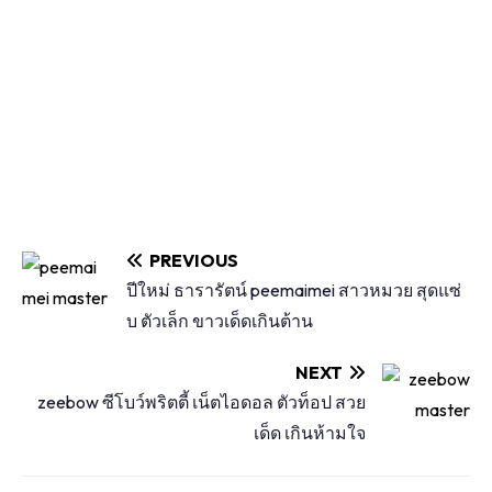
PREVIOUS
ปีใหม่ ธารารัตน์ peemaimei สาวหมวย สุดแซ่
บ ตัวเล็ก ขาวเด็ดเกินต้าน
NEXT
zeebow ซีโบว์พริตตี้ เน็ตไอดอล ตัวท็อป สวย
เด็ด เกินห้ามใจ