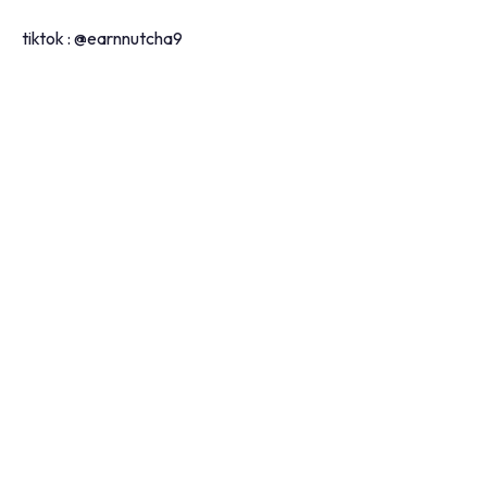
tiktok : @earnnutcha9