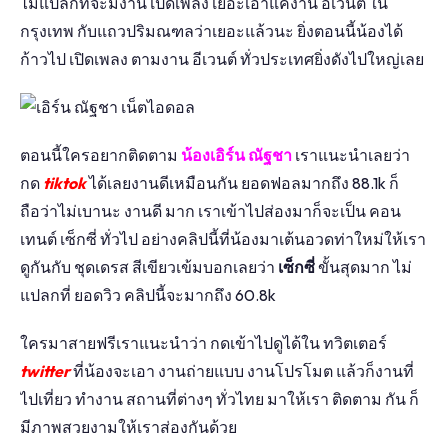
ไม่แปลกที่จะมีงาน เปิดเพลง เยอะเอาแค่งาน อีเวนต์ ใน
กรุงเทพ กับแถวปริมณฑลว่าเยอะแล้วนะ ยิ่งตอนนี้น้องได้
ก้าวไป เปิดเพลง ตามงาน อีเวนต์ ทั่วประเทศยิ่งดังไปใหญ่เลย
ตอนนี้ใครอยากติดตาม
น้องเอิร์น ณัฐชา
เราแนะนำเลยว่า
กด
tiktok
ได้เลยงานดีเหมือนกัน ยอดฟอลมากถึง 88.1k ก็
ถือว่าไม่เบานะ งานดี มาก เราเข้าไปส่องมาก็จะเป็น คอน
เทนต์ เซ็กซี่ ทั่วไป อย่างคลิปนี้ที่น้องมาเต้นอวดท่าใหม่ให้เรา
ดูกันกับ ชุดเดรส สีเขียวเข้มบอกเลยว่า
เซ็กซี่
ขั้นสุดมาก ไม่
แปลกที่ ยอดวิว คลิปนี้จะมากถึง 60.8k
ใครมาสายฟรีเราแนะนำว่า กดเข้าไปดูได้ใน ทวิตเตอร์
twitter
ที่น้องจะเอา งานถ่ายแบบ งานโปรโมต แล้วก็งานที่
ไปเที่ยว ทำงาน สถานที่ต่างๆ ทั่วไทย มาให้เรา ติดตาม กัน ก็
มีภาพสวยงามให้เราส่องกันด้วย